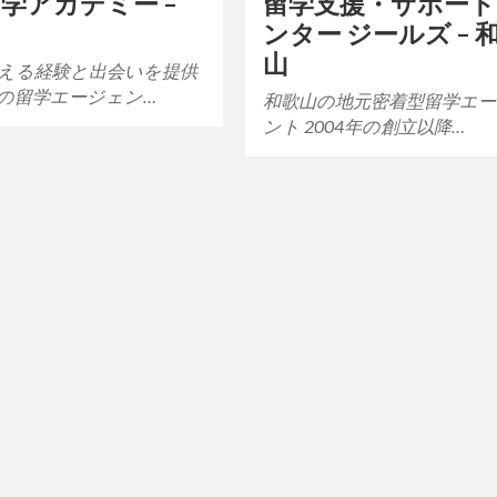
学アカデミー –
留学支援・サポー
ンター ジールズ – 
山
える経験と出会いを提供
の留学エージェン…
和歌山の地元密着型留学エ
ント 2004年の創立以降…