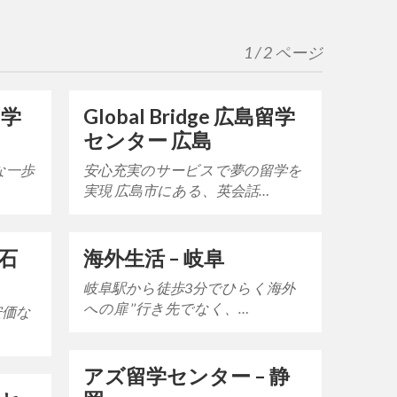
1 / 2 ページ
留学
Global Bridge 広島留学
センター 広島
な一歩
安心充実のサービスで夢の留学を
…
実現 広島市にある、英会話…
 石
海外生活 – 岐阜
岐阜駅から徒歩3分でひらく海外
への扉 ’’行き先でなく、…
安価な
アズ留学センター – 静