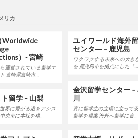
メリカ
Worldwide
ユイワールド海外
nge
センタ― – 鹿児島
ctions）- 宮崎
ワクワクする未来への大き
を 鹿児島市を拠点にした「
から運営されている留学エ
ト 宮崎県宮崎市…
金沢留学センター –
ト留学 – 山梨
川
世界に繋がる道をアシス
真に留学生の立場に立って
県中央市に本社を構…
留学を提案 海外へ留学に言…