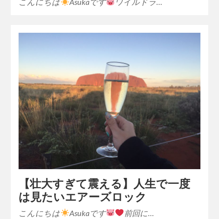
こんにちは
Asukaです
ワイルドラ…
【壮大すぎて震える】人生で一度
は見たいエアーズロック
こんにちは
Asukaです
前回に…