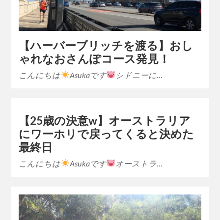
【ハーバーブリッチを渡る】おし
ゃれなおさんぽコース発見！
こんにちは
Asukaです
シドニーに…
【25歳の決意w】オーストラリア
にワーホリで戻ってくると決めた
最終日
こんにちは
Asukaです
オーストラ…