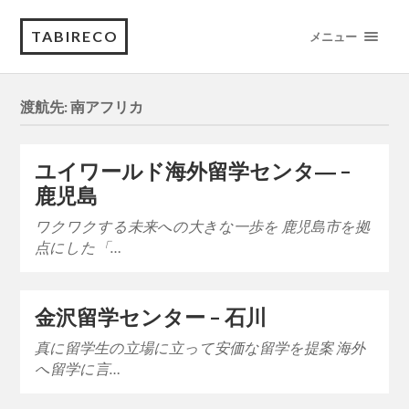
TABIRECO
メニュー
渡航先:
南アフリカ
ユイワールド海外留学センタ― –
鹿児島
ワクワクする未来への大きな一歩を 鹿児島市を拠
点にした「…
金沢留学センター – 石川
真に留学生の立場に立って安価な留学を提案 海外
へ留学に言…