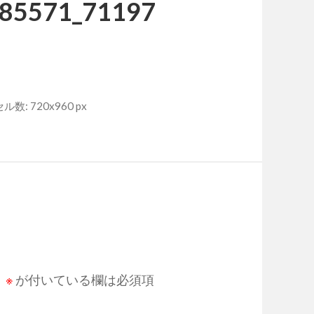
85571_71197
数: 720x960 px
。
※
が付いている欄は必須項