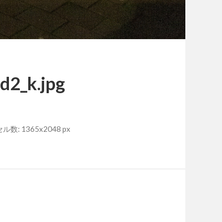
2_k.jpg
数: 1365x2048 px