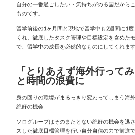
自分の一番過ごしたい・気持ちがのる国だから
ものです。
留学前後の1ヶ月間と現地で留学中も2週間に1
くれ、徹底したタスク管理や目標設定を含めた
で、留学中の成長を必然的なものにしてくれま
「とりあえず海外行ってみ
と時間の浪費に
身の回りの環境がまるっきり変わってしまう海
絶好の機会。
ソログループはそのまたとない絶好の機会を逃
スした徹底目標管理を行い自分自信の力で前進