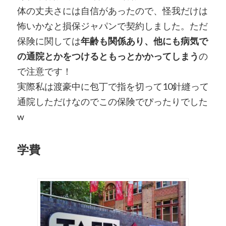
体の丈夫さには自信があったので、怪我だけは
怖いかなと損保ジャパンで契約しました。ただ
保険に関しては
年齢も関係あり、他にも病気で
の通院とかをつけるともっとかかってしまう
の
で注意です！
実際私は渡豪中に包丁で指を切って10針縫って
通院しただけなのでこの保険でぴったりでした
w
学費