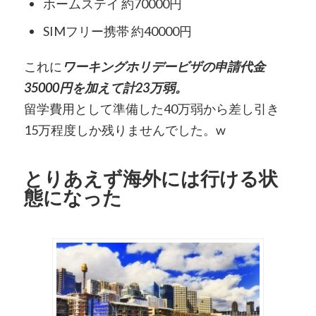
ホームステイ 約70000円
SIMフリー携帯 約40000円
これに
ワーキングホリデービザの申請代金
35000円を加えて計23万弱。
留学費用として準備した40万弱から差し引き
15万程度しか残りませんでした。w
とりあえず海外には行ける状
態になった