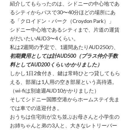
紹介してもらったのは、シドニーの中心地であ
るシティからバスで30〜40分ほどの場所にあ
る「クロイドン・パーク（Croydon Park）」
シドニー中心地であるシティまで、片道の運賃
がだいたいAUD3〜4くらい。
私は2週間の予定で、1週間あたりAUD250の、
初期費用としては計AUD500（プラス仲介手数
料としてAUD200くらいかかりました）
しかし1日2食付き、鍵は常時ひとつ貸してもら
える、部屋は1人用の空き部屋という高待遇。
（wi-fiは別途週AUD10かかりました）
そしてシドニー国際空港からホームステイ先ま
では車での送迎付き。
おうちは住宅街が立ち並ぶお母さんと小学生の
お姉ちゃんと弟の3人と、大きなレトリーバー