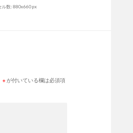
数: 880x660 px
。
※
が付いている欄は必須項