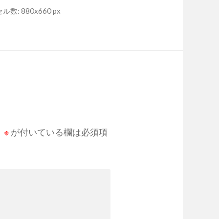
数: 880x660 px
。
※
が付いている欄は必須項