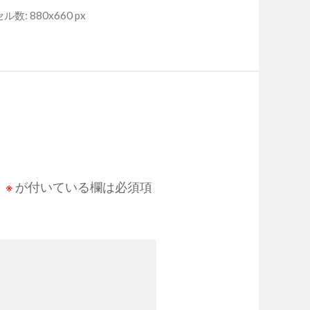
数: 880x660 px
。
※
が付いている欄は必須項