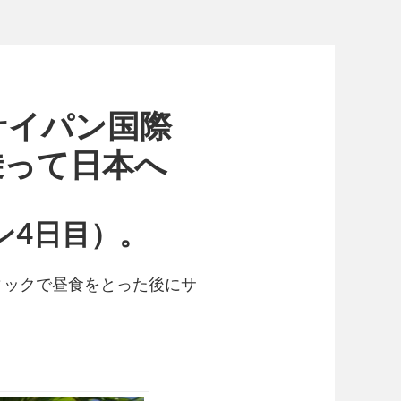
サイパン国際
乗って日本へ
パン4日目）。
ィックで昼食をとった後にサ