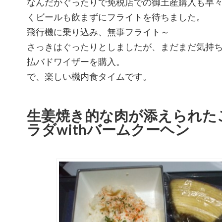
なんだかぐったりで免税店での御土産購入も早
くビールも飲まずにフライトを待ちました。
飛行機に乗り込み、無事フライト～
さっきはぐったりとしましたが、まだまだ気持ち
払バドワイザーを購入。
で、楽しい機内食タイムです。
生
姜焼き的な肉が添えられた
ラダwithバームクーヘン