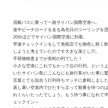
混載バスに乗って一路サイパン国際空港へ。
途中ビーチロードを走る為先日のツーリングを
20分ほどでサイパン国際空港に到着。
早速チェックインをして免税店でも物色し軽く
しようと考えていたのです大きな落とし穴。
手荷物検査までが長蛇の列でした！
小さな空港にこれでもかって位の行列。という
いたサイパン島にこんなにも旅行客がいた事に
言葉とても似合う行列待ちマッチに参戦しまし
蒸し暑い空港内でひたすら立って順番を待つの
れくらいたったでしょう。もう待つ事になれて
ェックイン～