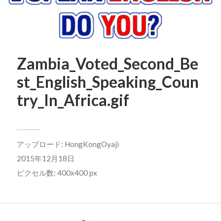
Zambia_Voted_Second_Be
st_English_Speaking_Coun
try_In_Africa.gif
アップロード:
HongKongOyaji
2015年12月18日
ピクセル数: 400x400 px