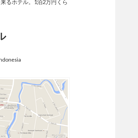
来るホテル。1泊2万円くら
ル
Indonesia