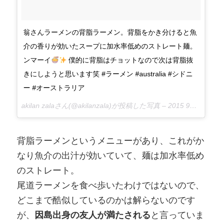
翁さんラーメンの背脂ラーメン。背脂をかき分けると魚
介の香りが効いたスープに加水率低めのストレート麺。
ンマーイ
僕的に背脂はチョットなので次は背脂抜
きにしようと思います笑 #ラーメン #australia #シドニ
ー #オーストラリア
akilan zalaさん(@akilanzala)が投稿した写真 –
2015 9月 30 8:53午後 PDT
背脂ラーメンというメニューがあり、これがか
なり魚介の出汁が効いていて、麺は加水率低め
のストレート。
尾道ラーメンを食べ歩いたわけではないので、
どこまで酷似しているのかは解らないのです
が、
因島出身の友人が満たされる
と言っていま