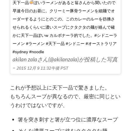
天下一品
ぽいラーメンがあると翁さんから聞いたので
早速今日のお昼に。クリーミー豚骨ラーメンを細麺でオ
ーダーするようにとのこの。このカレーのルーを彷彿さ
せられるくらいに濃いスープにクタクタの麺が絡んで確
かに天下一品ぽいw カルボナーラ的でした。#シドニーラ
ーメン #ラーメン #天下一品 #シドニー #オーストラリア
#sydney #noodle
akilan zalaさん(@akilanzala)が投稿した写真
–
2015 12月 9 11:32午後 PST
これが予想以上に天下一品で驚きました。
もちろんスープが異なるので、厳密に同じとい
うわけではないですが、
箸を突き刺すと箸が立つ位に濃厚なスープ
そんな濃厚スープに絡むクタクタな麺