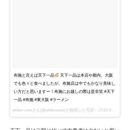
布施と言えば天下一品
天下一品は本店や都内、大阪
でも色々と食べましたが、布施店は中でもかなり美味し
い方だと思いますー！布施にお越しの際は是非笑 #天下
一品 #布施 #東大阪 #ラーメン
akilan zalaさん(@akilanzala)が投稿した写真 –
2015 9月 16 8:09午後 PDT