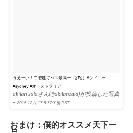
うえーい！二階建てバス最高ー（≧∇≦）#シドニー
#sydney #オーストラリア
akilan zalaさん(@akilanzala)が投稿した写真
–
2015 12月 17 8:37午後 PST
おまけ：僕的オススメ天下一
品