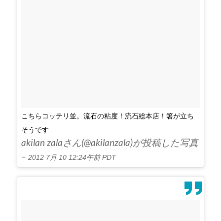
こちらコッテリ並。流石の粘度！流石総本店！箸が立ち
そうです
akilan zalaさん(@akilanzala)が投稿した写真
–
2012 7月 10 12:24午前 PDT