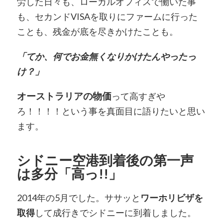
労した日々も、ローカルオフィスで働いた事
も、セカンドVISAを取りにファームに行った
ことも、残金が底を尽きかけたことも。
「てか、何でお金無くなりかけたんやったっ
け？」
オーストラリアの物価
って高すぎや
ろ！！！！という事を真面目に語りたいと思い
ます。
シドニー空港到着後の第一声
は多分「高っ!!」
2014年の5月でした。ササッと
ワーホリビザを
取得
して成行きでシドニーに到着しました。