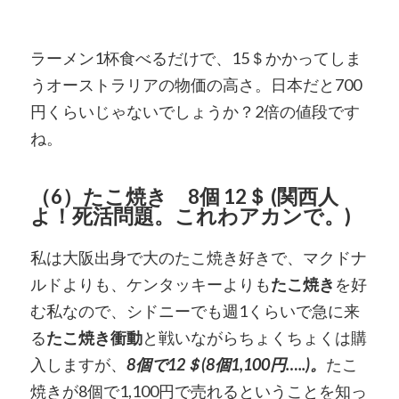
ラーメン1杯食べるだけで、15＄かかってしま
うオーストラリアの物価の高さ。日本だと700
円くらいじゃないでしょうか？2倍の値段です
ね。
（6）たこ焼き 8個 12＄ (関西人
よ！死活問題。これわアカンで。)
私は大阪出身で大のたこ焼き好きで、マクドナ
ルドよりも、ケンタッキーよりも
たこ焼き
を好
む私なので、シドニーでも週1くらいで急に来
る
たこ焼き衝動
と戦いながらちょくちょくは購
入しますが、
8個で12＄(8個1,100円…..)。
たこ
焼きが8個で1,100円で売れるということを知っ