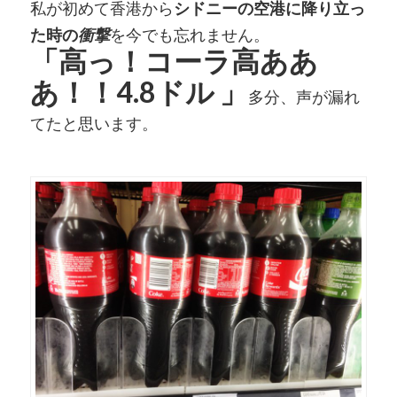
私が初めて香港から
シドニーの空港に降り立っ
た時の
衝撃
を今でも忘れません。
「高っ！コーラ高ああ
あ！！4.8ドル 」
多分、声が漏れ
てたと思います。