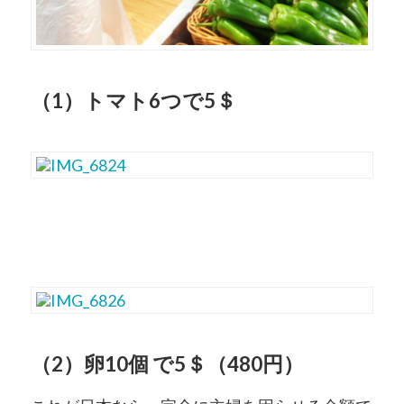
（1）トマト6つで5＄
（2）卵10個 で5＄（480円）