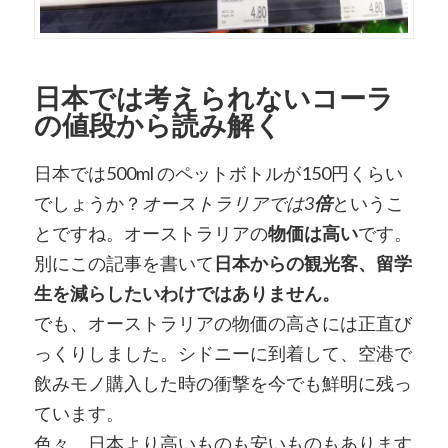
日本では考えられないコーラ
の値段から読み解く
日本では500ml のペットボトルが150円くらい
でしょうか？
オーストラリアでは3
倍
というこ
とですね。オーストラリアの
物価は高い
です。
別にこの記事を書いて
日本からの観光客、留学
生を減らしたいわけではありません。
でも、オーストラリアの物価の高さには正直び
っくりしました。シドニーに到着して、空港で
飲みモノ購入した時の衝撃を今でも鮮明に残っ
ています。
色々、日本より高いものも安いものもあります